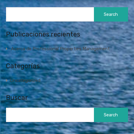
Search
for:
Publicaciones recientes
Acerca de Professional Properties Management
Categorías
Uncategorized
Buscar
Search
for: